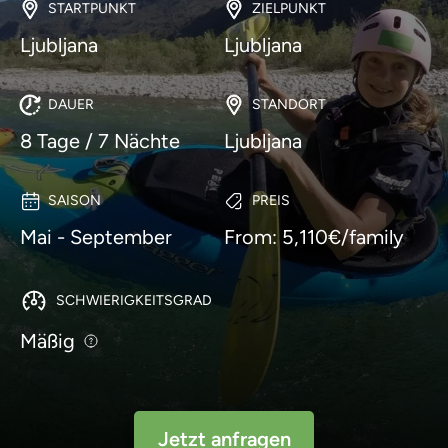
STARTPUNKT
ZIELPUNKT
Ljubljana
Ljubljana
DAUER
STANDORT
8 Tage / 7 Nächte
Ljubljana
SAISON
PREIS
Mai - September
From: 5,110€/family
SCHWIERIGKEITSGRAD
Mäßig
Jetzt anfragen