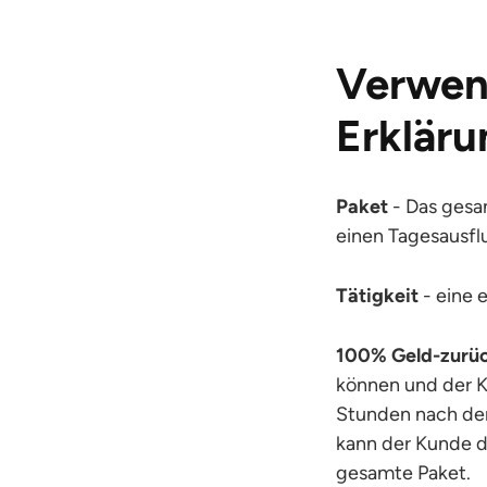
Verwend
Erklär
Paket
- Das gesam
einen Tagesausfl
Tätigkeit
- eine e
100% Geld-zurüc
können und der Ku
Stunden nach der 
kann der Kunde da
gesamte Paket.