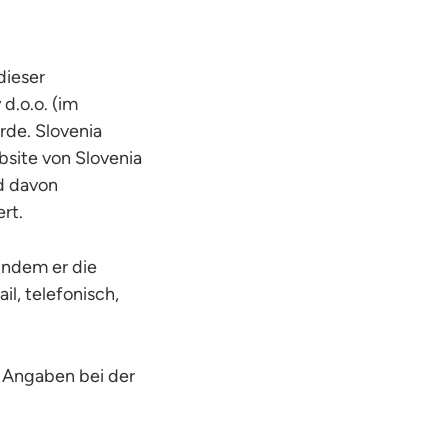
dieser
d.o.o. (im
de. Slovenia
bsite von Slovenia
d davon
rt.
indem er die
l, telefonisch,
e Angaben bei der