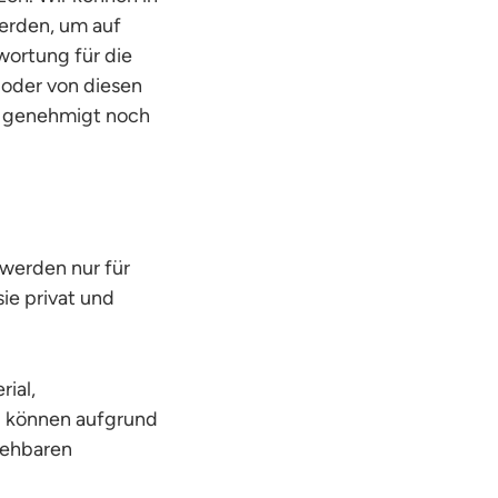
werden, um auf
wortung für die
 oder von diesen
r genehmigt noch
werden nur für
e privat und
ial,
d können aufgrund
sehbaren