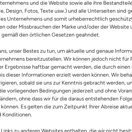
ternehmens und die Website sowie alle ihre Bestandteil
 Design, Fotos, Texte usw.) und alle Unterseiten sind 
es Unternehmens und somit urheberrechtlich geschützt
en oder Missbrauchen der Marke und/oder der Website u
d gemäß den örtlichen Gesetzen geahndet.
uns, unser Bestes zu tun, um aktuelle und genaue Inform
rnehmens bereitzustellen. Wir können jedoch nicht für F
r Ergebnisse haftbar gemacht werden, die durch einen
is dieser Informationen erzielt werden können. Wir beh
rrigieren, sobald sie uns zur Kenntnis gebracht werden, 
die vorliegenden Bedingungen jederzeit und ohne Vora
 ändern, ohne dass wir für die daraus entstehenden Folg
önnen. Es gelten die zum Zeitpunkt Ihrer Abreise aktue
 Konditionen.
Links zu anderen Websites enthalten, die wir nicht besit