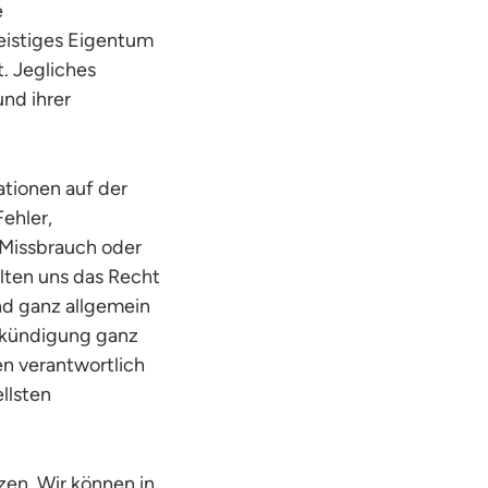
e
geistiges Eigentum
. Jegliches
nd ihrer
ationen auf der
ehler,
 Missbrauch oder
alten uns das Recht
und ganz allgemein
nkündigung ganz
en verantwortlich
llsten
zen. Wir können in