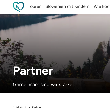
Touren
Slowenien mit Kindern
Wie kom
Partner
Gemeinsam sind wir stärker.
Startseite
>
Partner