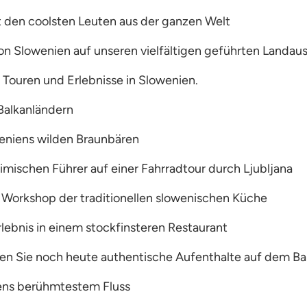
t den coolsten Leuten aus der ganzen Welt
on Slowenien auf unseren vielfältigen geführten Landau
r Touren und Erlebnisse in Slowenien.
 Balkanländern
weniens wilden Braunbären
imischen Führer auf einer Fahrradtour durch Ljubljana
er Workshop der traditionellen slowenischen Küche
rlebnis in einem stockfinsteren Restaurant
en Sie noch heute authentische Aufenthalte auf dem Ba
iens berühmtestem Fluss