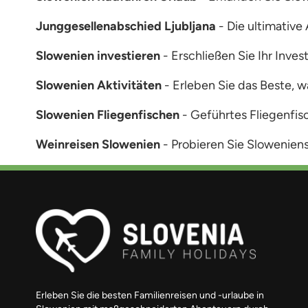
Junggesellenabschied Ljubljana
- Die ultimative
Slowenien investieren
- Erschließen Sie Ihr Inves
Slowenien Aktivitäten
- Erleben Sie das Beste, w
Slowenien Fliegenfischen
- Geführtes Fliegenfis
Weinreisen Slowenien
- Probieren Sie Slowenien
Erleben Sie die besten Familienreisen und -urlaube in